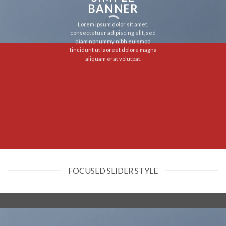
BANNER
Lorem ipsum dolor sit amet,
consectetuer adipiscing elit, sed
diam nonummy nibh euismod
tincidunt ut laoreet dolore magna
aliquam erat volutpat.
FOCUSED SLIDER STYLE