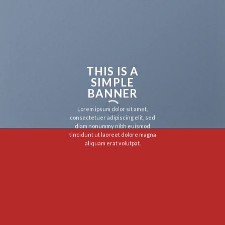
THIS IS A
SIMPLE
BANNER
Lorem ipsum dolor sit amet,
consectetuer adipiscing elit, sed
diam nonummy nibh euismod
tincidunt ut laoreet dolore magna
aliquam erat volutpat.