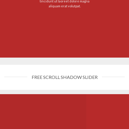
tincidunt ut laoreet dolore magna
aliquam erat volutpat.
FREE SCROLL SHADOW SLIDER